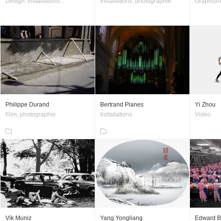
Design, installations...
Installations, photographie
Graphisme
Philippe Durand
Bertrand Planes
Yi Zhou
Film, photographie
Installations
Vidéo
Vik Muniz
Yang Yongliang
Edward B