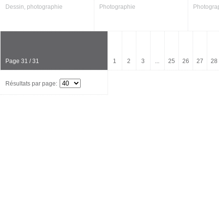
Dessin, photographie
Photographie
Photogra
Page 31 / 31
1
2
3
...
25
26
27
28
Résultats par page: