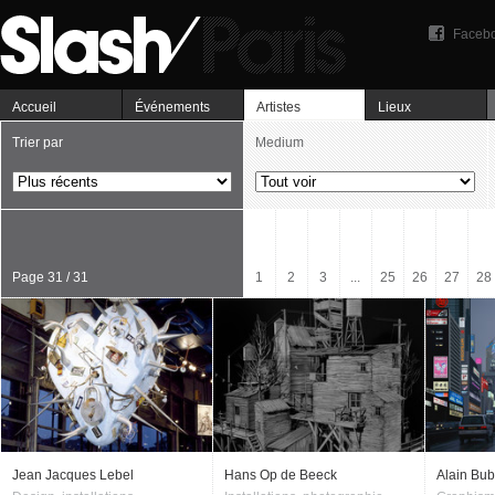
Faceb
Accueil
Événements
Artistes
Lieux
Trier par
Medium
Page 31 / 31
1
2
3
...
25
26
27
28
Jean Jacques Lebel
Hans Op de Beeck
Alain Bub