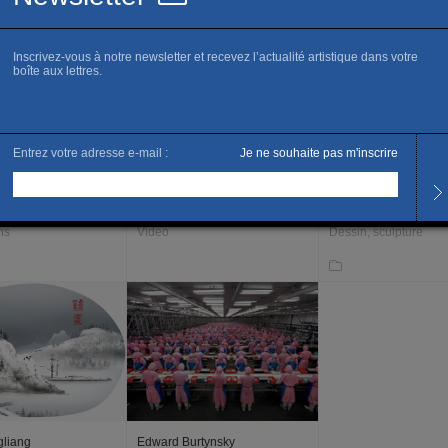
ons, photographie
Graphisme, photographie...
Photographie
Planes
Yi Zhou
Susumu Shingu
ns
Vidéo
Dessin, sculpture
gliang
Edward Burtynsky