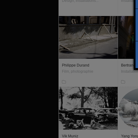
Design, installations...
Installati
Philippe Durand
Bertrand 
Film, photographie
Installatio
Vik Muniz
Yang Yon