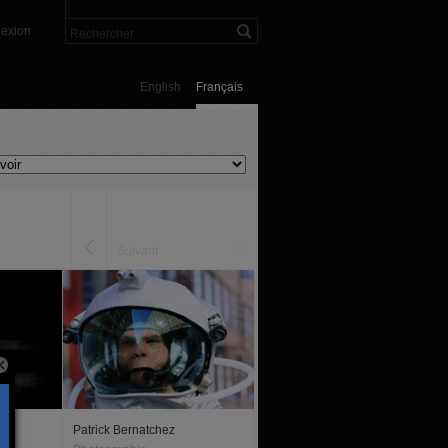
exion
English
Français
Suivant
Patrick Bernatchez