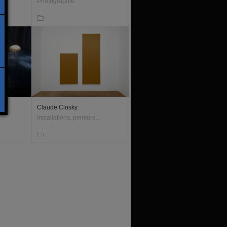
Photographie
Claude Closky
Installations, peinture...