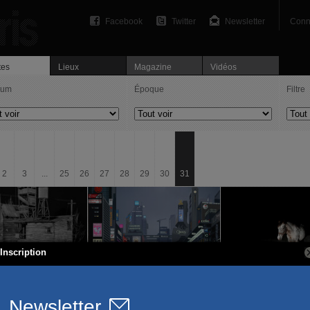
Facebook
Twitter
Newsletter
Conn
tes
Lieux
Magazine
Vidéos
ium
Époque
Filtre
2
3
...
25
26
27
28
29
30
31
Inscription
de Beeck
Alain Bublex
Olivier Metzger