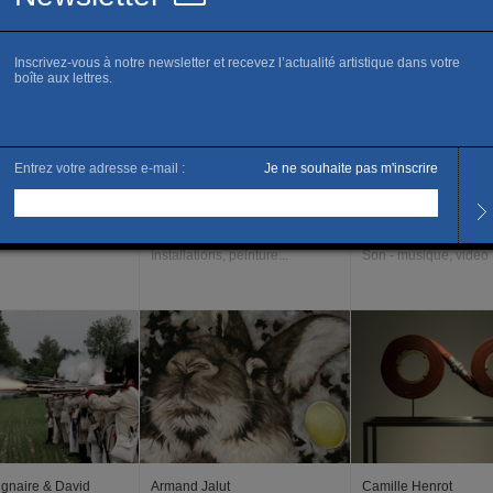
tallations...
Performance, son - musique...
Peinture, sculpture
ie Schneider
Cyprien Gaillard
Jeremy Deller
Installations, peinture...
Son - musique, vidéo
ugnaire & David
Armand Jalut
Camille Henrot