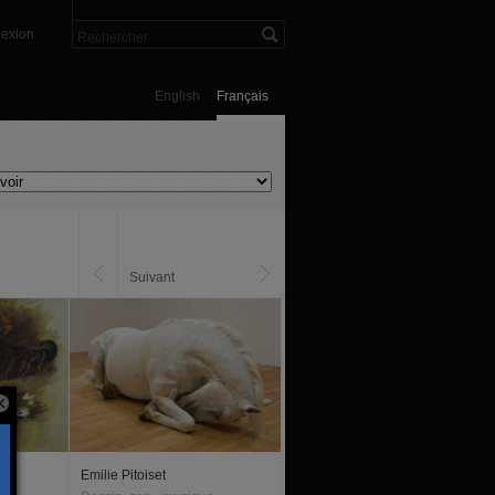
exion
English
Français
Suivant
Emilie Pitoiset