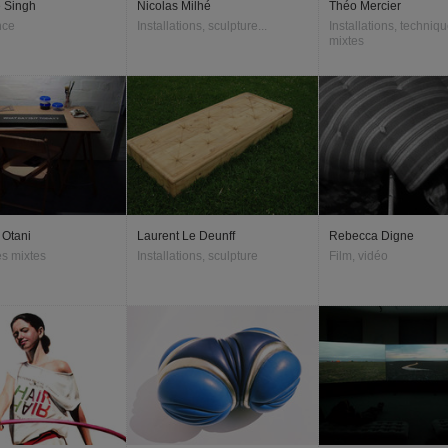
 Singh
Nicolas Milhé
Théo Mercier
nce
Installations, sculpture...
Installations, techniq
mixtes
 Otani
Laurent Le Deunff
Rebecca Digne
s mixtes
Installations, sculpture
Film, vidéo