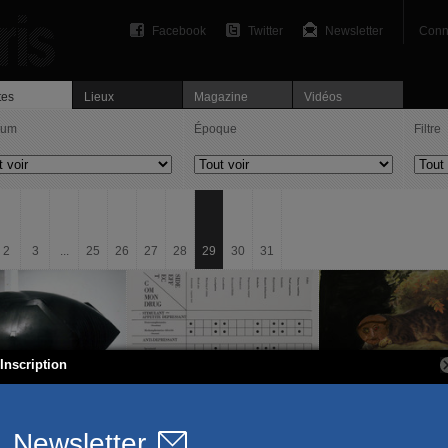
Facebook
Twitter
Newsletter
Conn
tes
Lieux
Magazine
Vidéos
ium
Époque
Filtre
2
3
...
25
26
27
28
29
30
31
Inscription
ppenberger
Dan Graham
Aurélien Porte