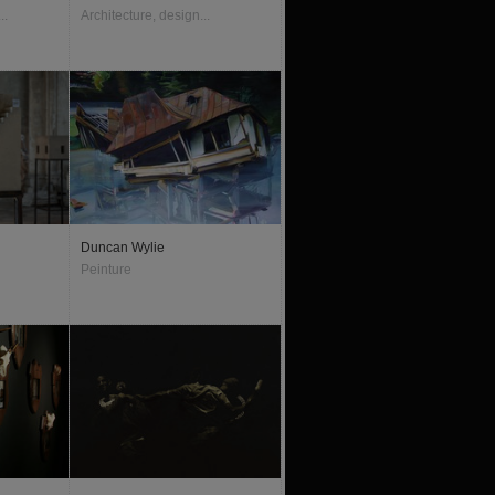
..
Architecture, design...
Duncan Wylie
Peinture