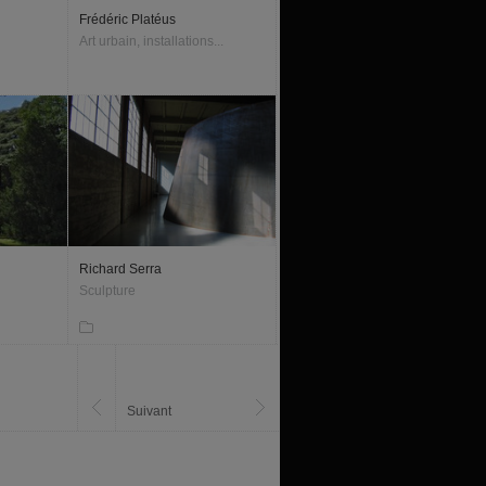
Frédéric Platéus
Art urbain, installations...
Richard Serra
Sculpture
Suivant