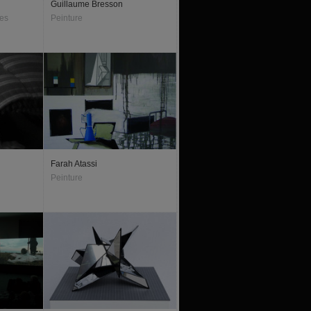
Guillaume Bresson
ues
Peinture
Farah Atassi
Peinture