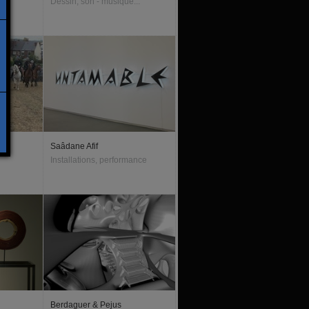
Dessin, son - musique...
Saâdane Afif
Installations, performance
Berdaguer & Pejus