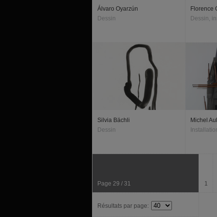
Álvaro Oyarzún
Florence 
Dessin
Dessin, ins
Silvia Bächli
Michel Au
Dessin
Installati
Page 29 / 31
1
Résultats par page: