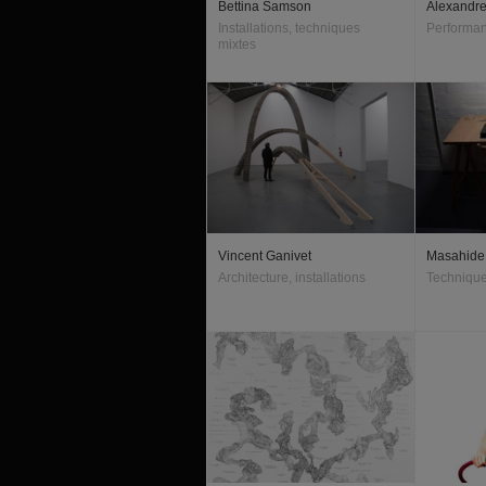
Bettina Samson
Alexandre
Installations, techniques
Performa
mixtes
Vincent Ganivet
Masahide
Architecture, installations
Technique