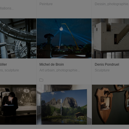
Peinture
Dessin, photographie.
llations...
öller
Michel de Broin
Denis Pondruel
ons, sculpture
Art urbain, photographie...
Sculpture