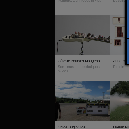
Peinture, techniques mixtes
Dessin, ins
Céleste Boursier Mougenot
Anne-Mar
Son - musique, techniques
Dessin
mixtes
Chloé Dugit-Gros
Florian P