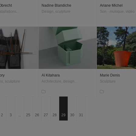
Obrecht
Nadine Blandiche
Ariane Michel
tallations...
Design, sculpture
Son - musique, vidéo
bry
Aï Kitahara
Marie Denis
ons, sculpture
Architecture, design...
Sculpture
2
3
...
25
26
27
28
29
30
31