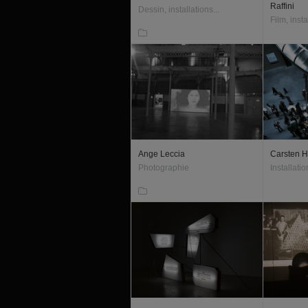
Raffini
Dessin, installations...
Film, insta
Ange Leccia
Carsten H
Photographie
Installati