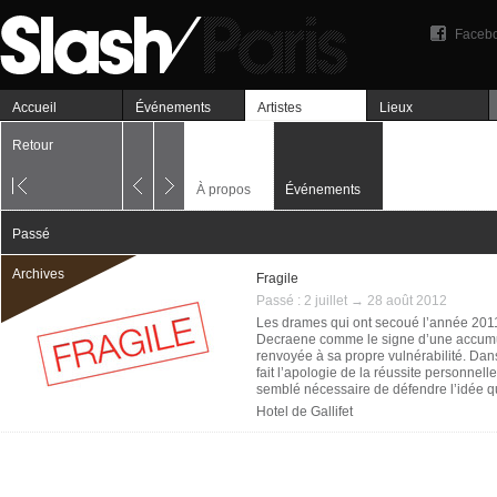
Faceb
Accueil
Événements
Artistes
Lieux
Retour
À propos
Événements
Passé
Archives
Fragile
Passé :
2 juillet → 28 août 2012
Les drames qui ont secoué l’année 2011
Decraene comme le signe d’une accumul
renvoyée à sa propre vulnérabilité. Dan
fait l’apologie de la réussite personnelle
semblé nécessaire de défendre l’idée que 
d’humanité la plus vraie.
Hotel de Gallifet