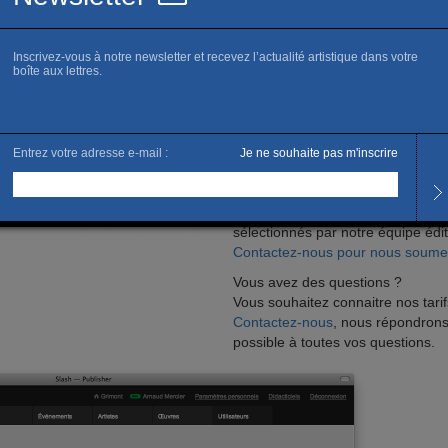
ions et vos événements liés (conférences, rencontre
artiste. Vous apparaitrez sur l’application iPhone, 
la lettre hebdomadaire.
déjà dans Slash
Votre lieu n’est pas dans Slash
he de votre lieu, cliquez sur «
Notez tout d’abord que Slash est 
eu », nous vous enverrons les
région parisienne. Notre zone de 
latives à l’abonnement, suivies de
lieux accessible en moins d’une h
 de connexion.
également que les lieux présents
sélectionnés par notre équipe édit
Contactez-nous pour nous soumett
Vous avez des questions ?
Vous souhaitez connaitre nos tarif
Contactez-nous
, nous répondrons
possible à toutes vos questions.