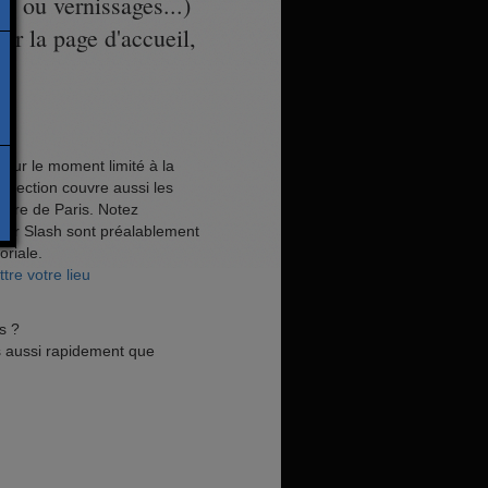
s ou vernissages...)
sur la page d'accueil,
pour le moment limité à la
sélection couvre aussi les
eure de Paris. Notez
 sur Slash sont préalablement
oriale.
re votre lieu
s ?
 aussi rapidement que