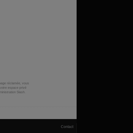
 page réclamée, vous
votre espace privé
dministration Slash.
Contact