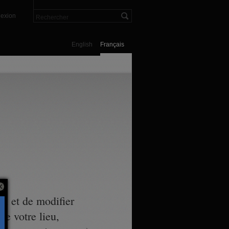
exion
English
Français
on et de modifier
de votre lieu,