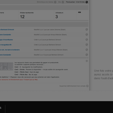
Une fois votre
aurez accès à 
dans l’outil d’a
s