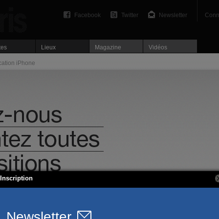
Facebook
Twitter
Newsletter
Conn
tes
Lieux
Magazine
Vidéos
cation iPhone
Inscription
rvices vous permet d’avoir accès à l’outil d’éditi
En vous inscrivant, vous pourrez modifier la fiche 