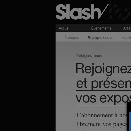
Accueil
Événements
Artis
À propos
Rejoignez-nous
Appli
Rejoignez-nous
L'abonnement à nos se
librement vos pages. 