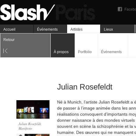
Faceb
Accueil
Événements
Artistes
Lieux
Retour
À propos
Portfolio
Événements
Julian Rosefeldt
Né à Munich, l’artiste Julian Rosefeldt a é
de passer à l’image animée dans les an
réalisations convoquent d’importants mo
donner naissance à des mondes virtuels q
Julian Rosefeldt,
souvent en scène la schizophrénie et la v
Manifesto
humaine. Des œuvres qui ne manquent d