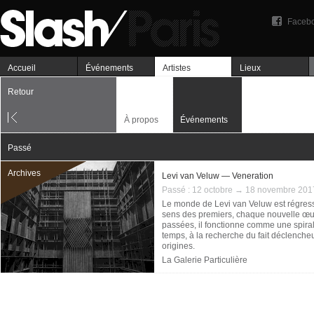
Faceb
Accueil
Événements
Artistes
Lieux
Retour
À propos
Événements
Passé
Archives
Levi van Veluw — Veneration
Passé :
12 octobre → 18 novembre 201
Le monde de Levi van Veluw est régressif
sens des premiers, chaque nouvelle œuvr
passées, il fonctionne comme une spiral
temps, à la recherche du fait déclenche
origines.
La Galerie Particulière