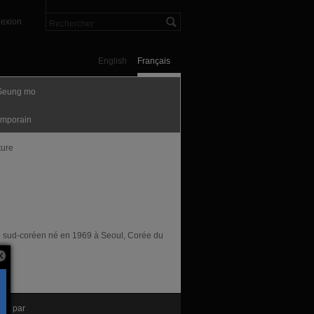
exion
English
Français
Seung mo
mporain
ture
te sud-coréen né en 1969 à Seoul, Corée du
nté par