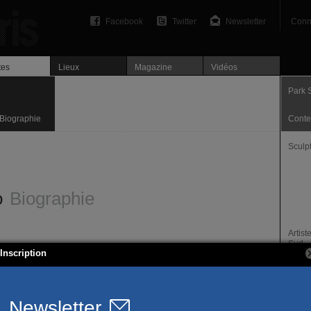
Facebook
Twitter
Newsletter
Conn
tes
Lieux
Magazine
Vidéos
Park 
Biographie
Conte
Sculp
o
Biographie
Artis
Sud.
ste.
Inscription
Prése