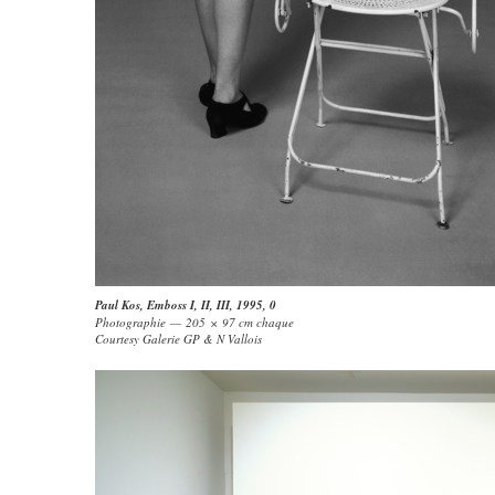
Paul Kos
,
Emboss I, II, III, 1995
, 0
Photographie — 205 × 97 cm chaque
Courtesy Galerie GP & N Vallois