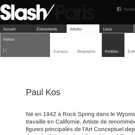
Faceb
Accueil
Événements
Artistes
Lieux
Retour
À propos
Biographie
Portfolio
Évé
Paul Kos
Né en 1942 à Rock Spring dans le Wyomi
travaille en Californie. Artiste de renommée
figures principales de l’Art Conceptuel d