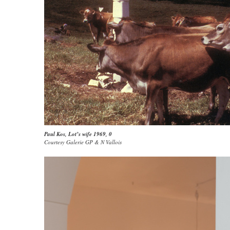
Paul Kos
,
Lot’s wife 1969
, 0
Courtesy Galerie GP & N Vallois