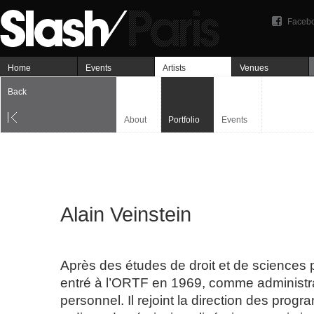
Faceb
Home
Events
Artists
Venues
Back
About
Portfolio
Events
Alain Veinstein
Après des études de droit et de sciences po
entré à l’ORTF en 1969, comme administrat
personnel. Il rejoint la direction des pro