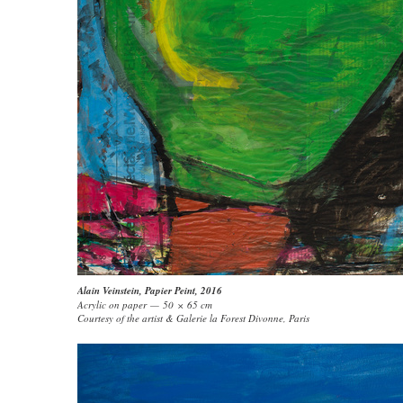
Alain Veinstein
,
Papier Peint
, 2016
Acrylic on paper — 50 × 65 cm
Courtesy of the artist & Galerie la Forest Divonne, Paris