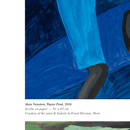
Alain Veinstein
,
Papier Peint
, 2016
Acrylic on paper — 50 × 65 cm
Courtesy of the artist & Galerie la Forest Divonne, Paris