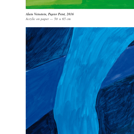
Alain Veinstein
,
Papier Peint
, 2016
Acrylic on paper — 50 × 65 cm