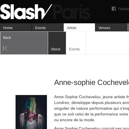
Faceb
Home
Events
Artists
Venues
Back
About
Events
Anne-sophie Cochevel
Anne-Sophie Cochevelou, jeune artiste fr
Londres, développe depuis plusieurs anné
singulier de nature performative qui s’ins
que ce soit celui de la performance voir
ou encore de la mode.
Anne Sophie Cochevelou conçoit ses pr