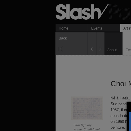
Home
Events
Artis
Back
About
Ev
Choi 
Né à Haeju,
Sud pendant
1957, il com
sous la dire
en 1960 l’Éc
Choi Myoung
peinture.
Young, Conditional