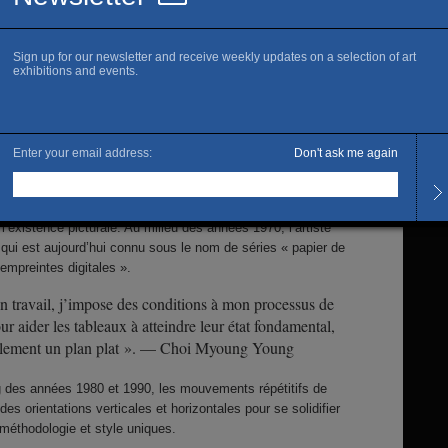
 obtenu son diplôme universitaire en 1964, Choi passa le
 décennie en tant que membre des groupes artistiques Origin
63-1993), Korean Avant-Garde Association (A.G., 1970-1973)
 Séoul (1975-1999), et participa à des événements tels que la
Paris (1967) et la Biennale de São Paulo (1969) pour faire
s pas dans la scène artistique.
Is thi
ilieu des années 1970, Choi a exploré de manière persistante
C
 de son corps et de la relation entre le plan du tableau et le
a peinture sous le thème de « plans conditionnels »,
variant les actions physiques sur la surface plane pour
’existence picturale. Au milieu des années 1970, l’artiste
 qui est aujourd’hui connu sous le nom de séries « papier de
 empreintes digitales ».
 travail, j’impose des conditions à mon processus de
ur aider les tableaux à atteindre leur état fondamental,
nalement un plan plat ». — Choi Myoung Young
g des années 1980 et 1990, les mouvements répétitifs de
 des orientations verticales et horizontales pour se solidifier
 méthodologie et style uniques.