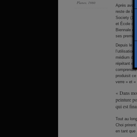
Planes, 1980
Après avoir
reste de la
Society (19
et École de
Biennale de 
ses premier
Depuis le m
l’utilisation
médium de l
répétant et 
comprendre l
produisit ce
verre » et «
« Dans mon
peinture po
qui est fi
Tout au lon
Choi prirent
en tant que