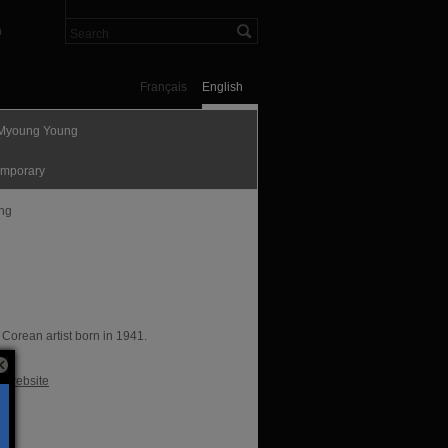
n
Français
English
Myoung Young
mporary
ing
 Corean artist born in 1941.
te
al website