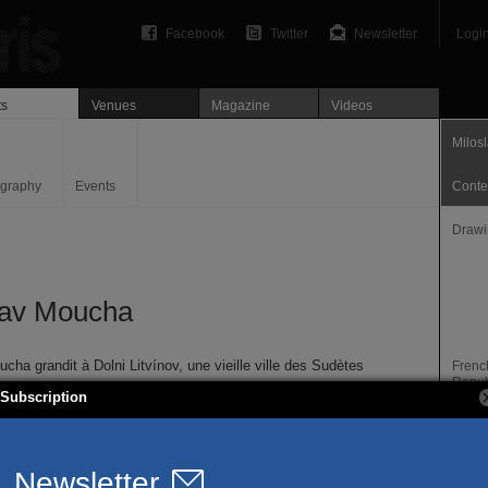
Facebook
Twitter
Newsletter
Logi
ts
Venues
Magazine
Videos
Milos
ography
Events
Conte
Drawi
lav Moucha
cha grandit à Dolni Litvínov, une vieille ville des Sudètes
French
Repub
 la Seconde Guerre mondiale, dont l’atmosphère est
Subscription
 dans la série des pointes sèches intitulée « Le Hameau »,
Locali
ns les années 1960. À cette époque, Moucha peint la misère
Paris
e à la terreur rampante du communisme. Il fréquente
Websi
t essayiste Josef Jedlička qui lui fait découvrir des œuvres
www.m