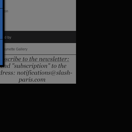
es
action
nted by
 Roynette Gallery