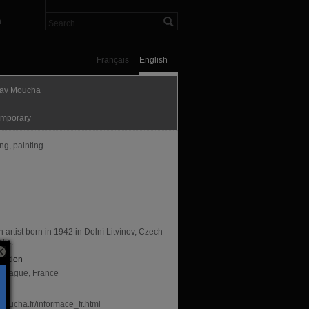
n
Français
English
lav Moucha
mporary
ng, painting
 artist born in 1942 in Dolní Litvínov, Czech
lic.
sation
, Prague, France
te
oucha.fr/informace_fr.html