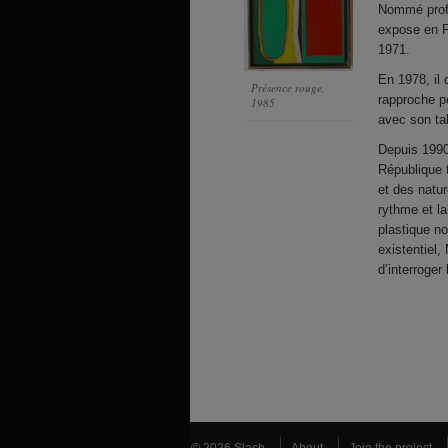
Nommé profe
expose en F
1971.
En 1978, il 
Présence rouge
,
rapproche p
1985
avec son tab
Depuis 1990
République 
et des natur
rythme et la
plastique no
existentiel,
d’interroger 