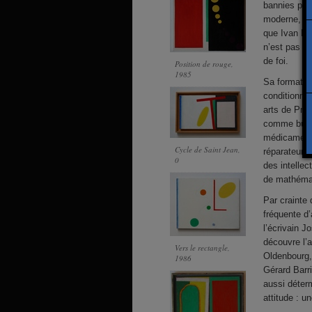
bannies par
moderne, les
que Ivan Div
n’est pas un
de foi.
Position de rouge
,
1985
Sa formation
conditionné
arts de Prag
comme bûche
médicaments
Cycle de Saint Jean
,
réparateur d
0
des intellec
de mathémat
Par crainte
fréquente d’
l’écrivain J
découvre l’a
Vers le rectangle
,
Oldenbourg, 
1986
Gérard Barr
aussi détermi
attitude : u