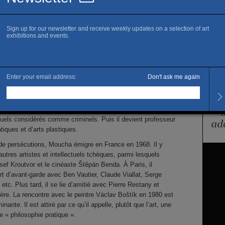
 le régime communiste, les penseurs du catholicisme
Them
 artistes en marge des courants officiels, et des poètes tels
Abstr
iš et Jan Zábrana. Jedlička lui permet de réaliser que l’art
 jeu mais un travail de conscience, une affaire de destin et
 de peintre et l’enseignement artistique qu’il reçoit,
Prese
 par son échec au concours d’entrée à de l’École des Beaux-
ue, est celui d’un autodidacte. Il exerce alors divers métiers
Laure
ron, mineur, garçon de café, aide-serrurier, emballeur de
 pour les animaux, graphiste pour la propagande du travail,
e boîte à vitesse… Par ce biais, il rencontre des criminels et
tuels considérés comme criminels. Puis il devient professeur
iques et d’arts plastiques.
 de persécutions, Moucha émigre en France en 1968. Il y
autres artistes et intellectuels tchèques, parmi lesquels
osef Kroutvor et le cinéaste Štěpán Benda. À Paris, il
rt d’avant-garde avec Ben Vautier, Claude Viallat, Serge
etc. Plus tard, il se lie d’amitié avec Pierre Restany et
ière. La rencontre avec le peintre Václav Boštík en 1980 est
nante. Il est attiré par ce qu’il appelle, plutôt que l’art, une
ne « philosophie pratique ».