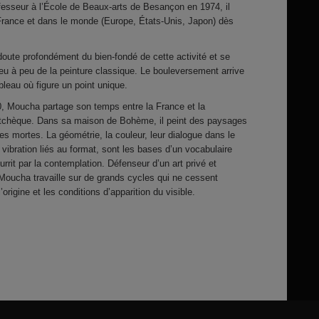
sseur à l’École de Beaux-arts de Besançon en 1974, il
rance et dans le monde (Europe, États-Unis, Japon) dès
doute profondément du bien-fondé de cette activité et se
eu à peu de la peinture classique. Le bouleversement arrive
leau où figure un point unique.
, Moucha partage son temps entre la France et la
tchèque. Dans sa maison de Bohème, il peint des paysages
es mortes. La géométrie, la couleur, leur dialogue dans le
 vibration liés au format, sont les bases d’un vocabulaire
urrit par la contemplation. Défenseur d’un art privé et
 Moucha travaille sur de grands cycles qui ne cessent
l’origine et les conditions d’apparition du visible.