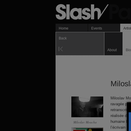
Home
Events
Artis
Back
About
Bi
Milos
Miloslav Mou
ravagée par
retranscrite
réalisée da
humaine lié
Miloslav Moucha
l’écrivain e