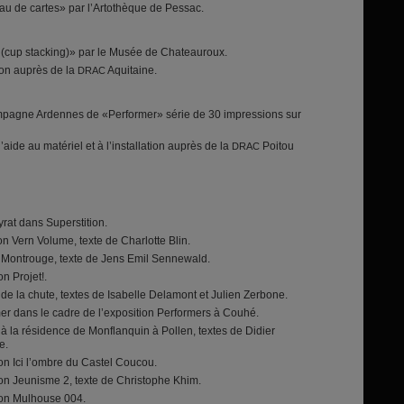
au de cartes» par l’Artothèque de Pessac.
n (cup stacking)» par le Musée de Chateauroux.
tion auprès de la
Aquitaine.
DRAC
agne Ardennes de «Performer» série de 30 impressions sur
aide au matériel et à l’installation auprès de la
Poitou
DRAC
at dans Superstition.
on Vern Volume, texte de Charlotte Blin.
 Montrouge, texte de Jens Emil Sennewald.
n Projet!.
er de la chute, textes de Isabelle Delamont et Julien Zerbone.
mer dans le cadre de l’exposition Performers à Couhé.
 à la résidence de Monflanquin à Pollen, textes de Didier
e.
on Ici l’ombre du Castel Coucou.
ion Jeunisme 2, texte de Christophe Khim.
ion Mulhouse 004.