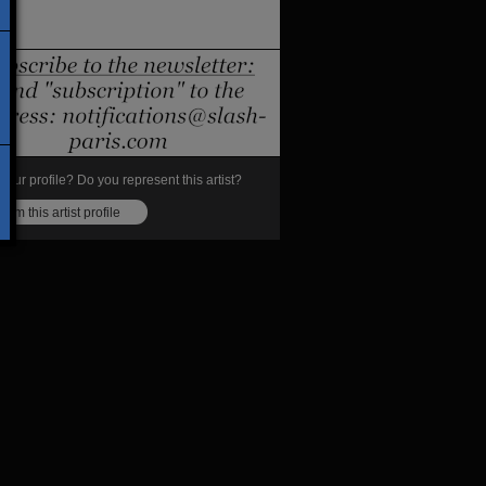
s your profile? Do you represent this artist?
laim this artist profile