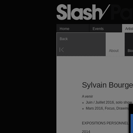
Home
Events
Artis
Back
About
Bi
Sylvain Bourg
A venir
Juin / Juillet 2016, solo show
Mars 2016, Focus, Drawing N
EXPOSITIONS
PERSONNELL
2014