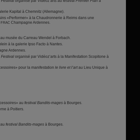
 Festival organisé par Vidéoz’arts au festival
Premier Plan
à
galerie Kapital à Chemnitz (Allemagne).
essins «Performer» à la Chaudronnerie à Reims dans une
u
Champagne Ardennes.
FRAC
au musée du Carreau Wendel à Forbach.
ein à la galerie Ipso Facto à Nantes.
gne Ardennes.
 Festival
organisé par Vidéoz’arts à la Manifestation Scopitone à
essoires» pour la manifestation
le livre et l’art
au Lieu Unique à
ccessoires» au
festival Bandits-mages
à Bourges.
ne à Poitiers.
» au
festival Bandits-mages
à Bourges.