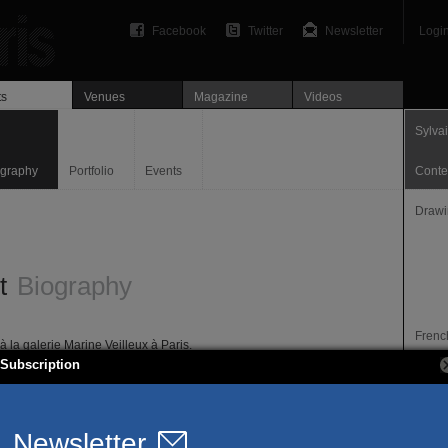
Facebook
Twitter
Newsletter
Logi
ts
Venues
Magazine
Videos
Sylva
ography
Portfolio
Events
Conte
Drawin
et
Biography
French
 à la galerie Marine Veilleux à Paris.
Locali
Subscription
ow #10, Paris
Borde
Websi
ES
www.s