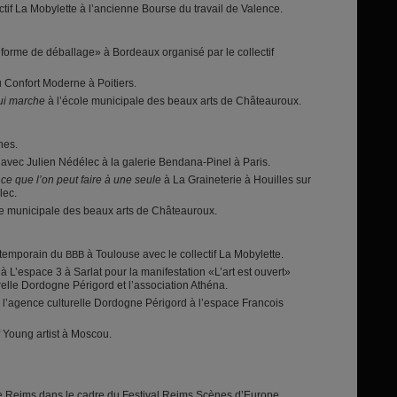
ctif La Mobylette à l’ancienne Bourse du travail de Valence.
 forme de déballage» à Bordeaux organisé par le collectif
 Confort Moderne à Poitiers.
qui marche
à l’école municipale des beaux arts de Châteauroux.
hes.
avec Julien Nédélec à la galerie Bendana-Pinel à Paris.
ce que l’on peut faire à une seule
à La Graineterie à Houilles sur
lec.
le municipale des beaux arts de Châteauroux.
ontemporain du
à Toulouse avec le collectif La Mobylette.
BBB
à L’espace 3 à Sarlat pour la manifestation «L’art est ouvert»
elle Dordogne Périgord et l’association Athéna.
r l’agence culturelle Dordogne Périgord à l’espace Francois
f Young artist à Moscou.
 Reims dans le cadre du Festival Reims Scènes d’Europe