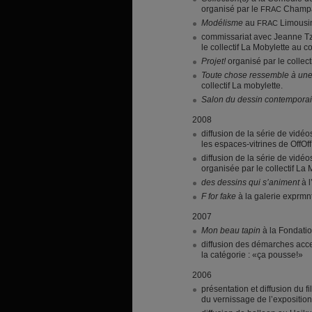
organisé par le
Champa
FRAC
Modélisme
au
Limousi
FRAC
commissariat avec Jeanne Tz
le collectif La Mobylette au c
Projet!
organisé par le collec
Toute chose ressemble à un
collectif La mobylette.
Salon du dessin contempora
2008
diffusion de la série de vidé
les espaces-vitrines de OffOff
diffusion de la série de vidé
organisée par le collectif La
des dessins qui s’animent
à l
F for fake
à la galerie exprmn
2007
Mon beau tapin
à la Fondatio
diffusion des démarches acc
la catégorie : «ça pousse!»
2006
présentation et diffusion du
du vernissage de l’expositio