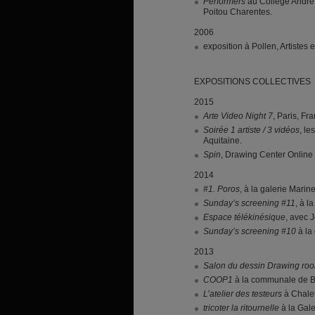
Performers
au Collège André 
Poitou Charentes.
2006
exposition à Pollen, Artistes
EXPOSITIONS
COLLECTIVES
2015
Arte Video Night 7
, Paris, Fr
Soirée 1 artiste / 3 vidéos
, le
Aquitaine.
Spin
, Drawing Center Online 
2014
#1. Poros
, à la galerie Marine
Sunday’s screening #11
, à l
Espace télékinésique
, avec 
Sunday’s screening #10
à la 
2013
Salon du dessin Drawing ro
COOP1
à la communale de Bi
L’atelier des testeurs
à Chalet
tricoter la ritournelle
à la Gale