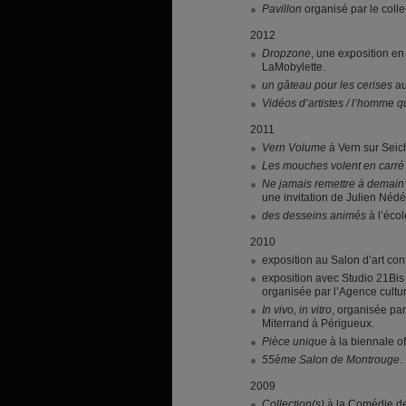
Pavillon
organisé par le colle
2012
Dropzone
, une exposition en
LaMobylette.
un gâteau pour les cerises
au
Vidéos d’artistes / l’homme 
2011
Vern Volume
à Vern sur Seic
Les mouches volent en carré
Ne jamais remettre à demain 
une invitation de Julien Nédé
des desseins animés
à l’éco
2010
exposition au Salon d’art c
exposition avec Studio 21Bis 
organisée par l’Agence cultur
In vivo, in vitro
, organisée pa
Miterrand à Périgueux.
Pièce unique
à la biennale o
55ème Salon de Montrouge
.
2009
Collection(s)
à la Comédie de