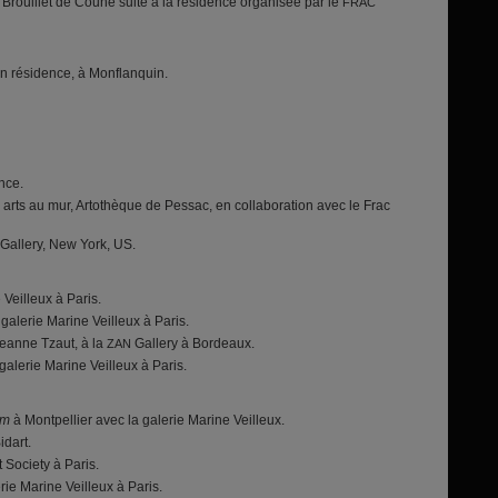
Brouillet de Couhé suite à la résidence organisée par le
FRAC
 en résidence, à Monflanquin.
ance.
s arts au mur, Artothèque de Pessac, en collaboration avec le Frac
Gallery, New York, US.
 Veilleux à Paris.
a galerie Marine Veilleux à Paris.
Jeanne Tzaut, à la
Gallery à Bordeaux.
ZAN
galerie Marine Veilleux à Paris.
om
à Montpellier avec la galerie Marine Veilleux.
dart.
 Society à Paris.
rie Marine Veilleux à Paris.