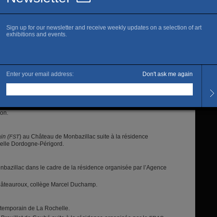
 de Toulouse.
e Marine Veilleux à Paris.
entre d’art 2Angles à Flers.
ssac.
Is thi
 à Poitiers dans le cadre de la résidence d’artiste organisée par
C
uction.
 dans le cadre de la résidence d’artiste organisée par En
ion.
in (
) au Château de Monbazillac suite à la résidence
FST
relle Dordogne-Périgord.
bazillac dans le cadre de la résidence organisée par l’Agence
Châteauroux, collège Marcel Duchamp.
ntemporain de La Rochelle.