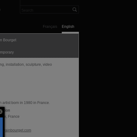
n
Français
English
in Bourget
mporary
g, installation, sculpture, video
 artist born in 1980 in France.
sation
aux, France
te
ylvainbourget.com