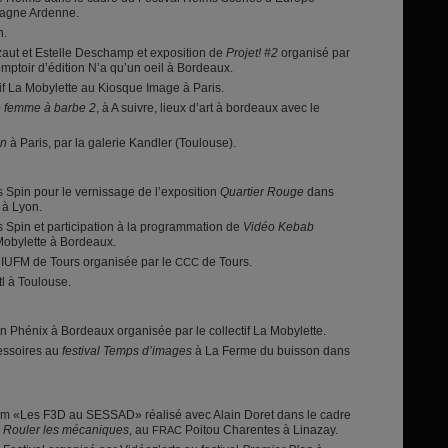
gne Ardenne.
n.
aut et Estelle Deschamp et exposition de
Projet! #2
organisé par
omptoir d’édition N’a qu’un oeil à Bordeaux.
tif La Mobylette au Kiosque Image à Paris.
e femme à barbe 2
, à A suivre, lieux d’art à bordeaux avec le
in
à Paris, par la galerie Kandler (Toulouse).
os Spin pour le vernissage de l’exposition
Quartier Rouge
dans
 à Lyon.
os Spin et participation à la programmation de
Vidéo Kebab
 Mobylette à Bordeaux.
’IUFM de Tours organisée par le
de Tours.
CCC
tl à Toulouse.
n Phénix à Bordeaux organisée par le collectif La Mobylette.
essoires au
festival Temps d’images
à La Ferme du buisson dans
 film «Les F3D au SESSAD» réalisé avec Alain Doret dans le cadre
n
Rouler les mécaniques
, au
Poitou Charentes à Linazay.
FRAC