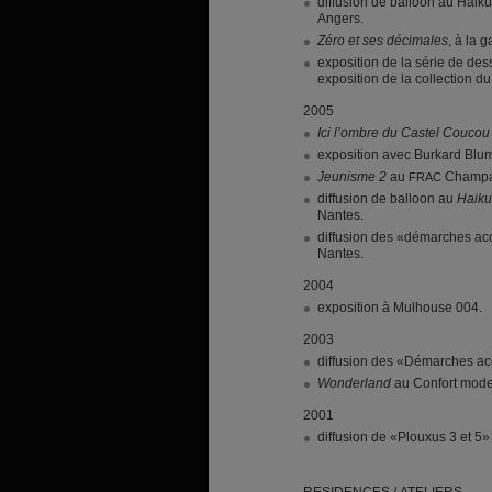
diffusion de balloon au Haiku
Angers.
Zéro et ses décimales
, à la 
exposition de la série de d
exposition de la collection d
2005
Ici l’ombre du Castel Coucou
exposition avec Burkard Bluml
Jeunisme 2
au
Champa
FRAC
diffusion de balloon au
Haiku
Nantes.
diffusion des «démarches acc
Nantes.
2004
exposition à Mulhouse 004.
2003
diffusion des «Démarches a
Wonderland
au Confort moder
2001
diffusion de «Plouxus 3 et 5