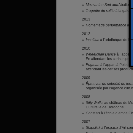
Mezzanine Sud
aux Abattoirs
Tragédie du solite
à la galeri
2013
Homemade performance
au c
2012
Insolitus
à l’artothèque de Pe
2010
Wheelchair Dance
à l’appart
En attendant les cerises prod
Pegman
à l’appart à Poitiers
attendant les cerises product
2009
Épreuves de sobriété de terra
organisée par l’agence cultu
2008
Silly Walks
au château de Mon
Culturelle de Dordogne.
Contests
à l’école d’art de 
2007
Slapstick
à l’espace d’Art co