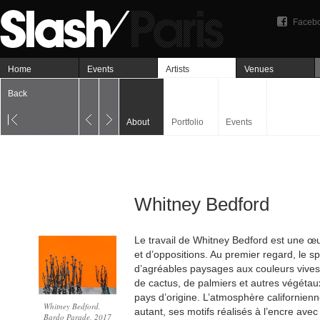
Faceb
Home
Events
Artists
Venues
Back
About
Portfolio
Events
Whitney Bedford
Le travail de Whitney Bedford est une œu
et d’oppositions. Au premier regard, le s
d’agréables paysages aux couleurs vives
de cactus, de palmiers et autres végétau
pays d’origine. L’atmosphère californienn
Whitney Bedford,
autant, ses motifs réalisés à l’encre ave
Bardo Parade, 2017