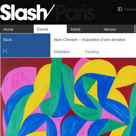
Faceb
Home
Events
Artists
Venues
Back
Alain Clément — Exposition d’une donation
Exhibition
Painting