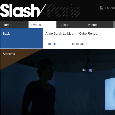
Faceb
Home
Events
Artists
Venues
Back
Anne Sarah Le Meur — Outre-Ronde
Exhibition
Installation
Archives