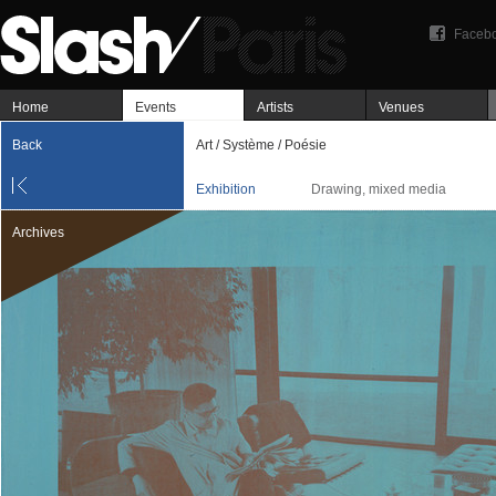
Faceb
Home
Events
Artists
Venues
Back
Art / Système / Poésie
Exhibition
Drawing, mixed media
Archives