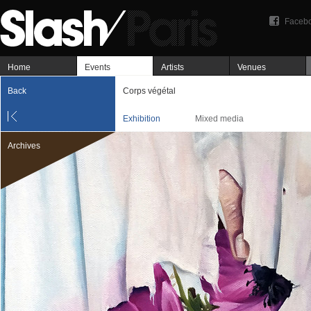
Faceb
Home
Events
Artists
Venues
Back
Corps végétal
Exhibition
Mixed media
Archives