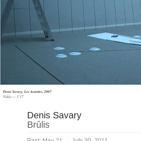
Denis Savary, Les Assiettes, 2007
Vidéo — 5’17
Denis Savary
Brûlis
Past:
May 21 → July 30, 2011