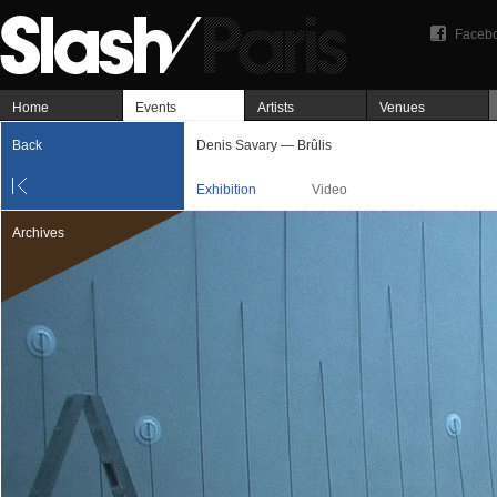
Faceb
Home
Events
Artists
Venues
Back
Denis Savary — Brûlis
Exhibition
Video
Archives