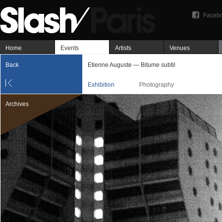
Faceb
Home
Events
Artists
Venues
Back
Etienne Auguste — Bitume subtil
Exhibition
Photography
Archives