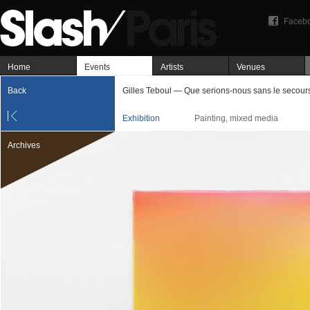
Faceb
Home
Events
Artists
Venues
Back
Gilles Teboul — Que serions-nous sans le secours
Exhibition
Painting, mixed media
Archives