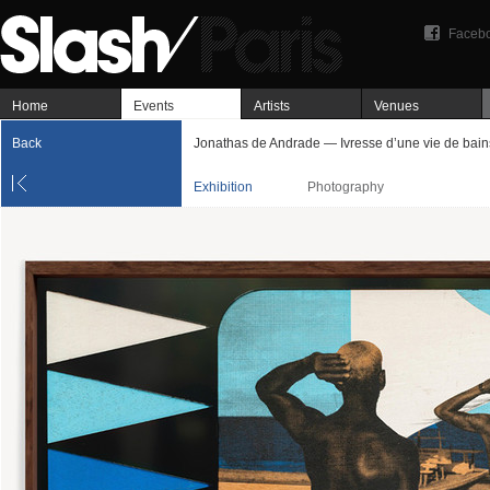
Faceb
Home
Events
Artists
Venues
Back
Jonathas de Andrade — Ivresse d’une vie de bain
Exhibition
Photography