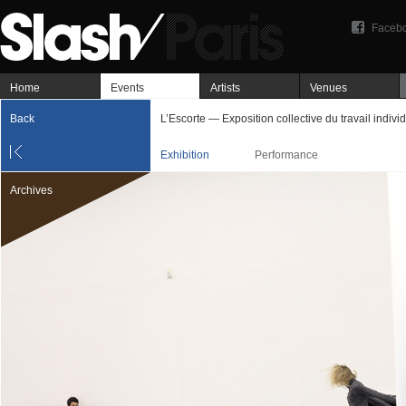
Faceb
Home
Events
Artists
Venues
Back
L’Escorte — Exposition collective du travail indivi
Exhibition
Performance
Archives