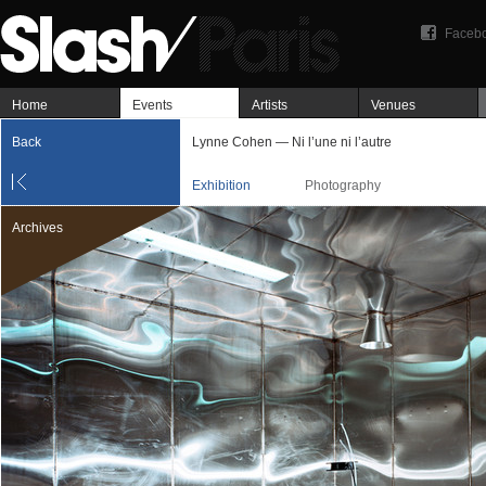
Faceb
Home
Events
Artists
Venues
Back
Lynne Cohen — Ni l’une ni l’autre
Exhibition
Photography
Archives