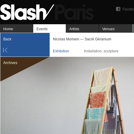
Faceb
Home
Events
Artists
Venues
Back
Nicolas Momein — Sacré Géranium
Exhibition
Installation, sculpture
Archives