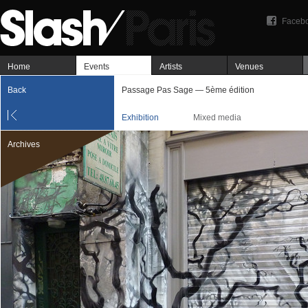
Faceb
Home
Events
Artists
Venues
Back
Passage Pas Sage — 5ème édition
Exhibition
Mixed media
Archives