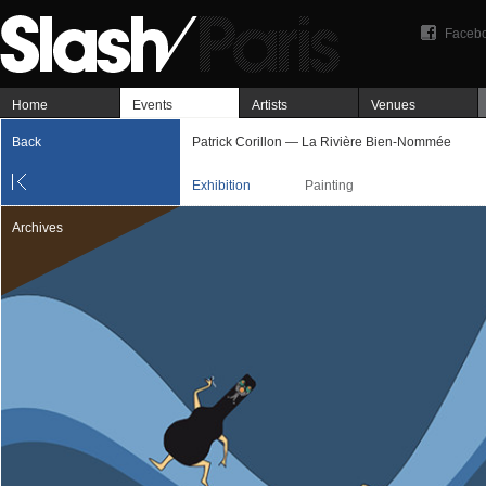
Faceb
Home
Events
Artists
Venues
Back
Patrick Corillon — La Rivière Bien-Nommée
Exhibition
Painting
Archives