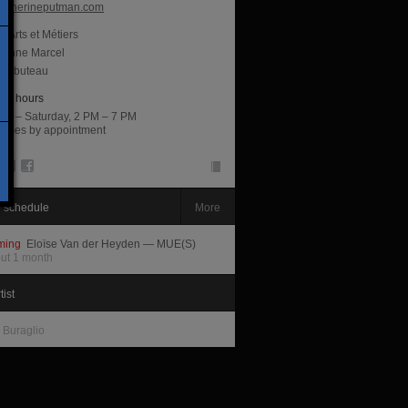
atherineputman.com
Arts et Métiers
tienne Marcel
ambuteau
ng hours
ay – Saturday, 2 PM – 7 PM
 times by appointment
 schedule
More
ming
Eloïse Van der Heyden — MUE(S)
out 1 month
tist
 Buraglio