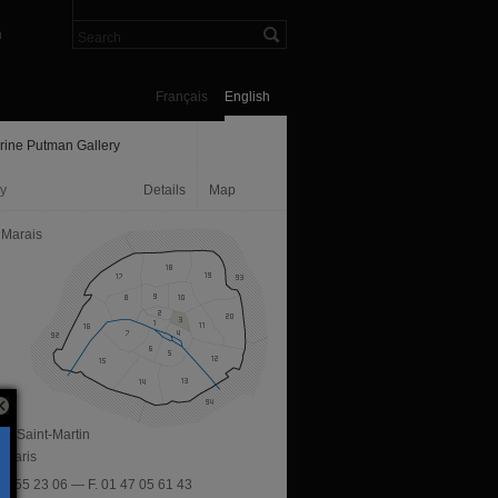
n
Français
English
rine Putman Gallery
ry
Details
Map
 Marais
ue Saint-Martin
 Paris
 45 55 23 06 — F. 01 47 05 61 43