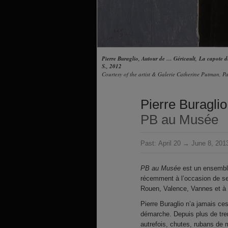
Pierre Buraglio, Autour de … Géricault, La capote 
S., 2012
Courtesy of the artist & Galerie Catherine Putman, Pa
Pierre Buraglio
PB au Musée
Past:
April 20 → June 8, 201
PB au Musée
est un ensemble
récemment à l’occasion de s
Rouen, Valence, Vannes et à 
Pierre Buraglio n’a jamais ce
démarche. Depuis plus de trent
autrefois, chutes, rubans de 