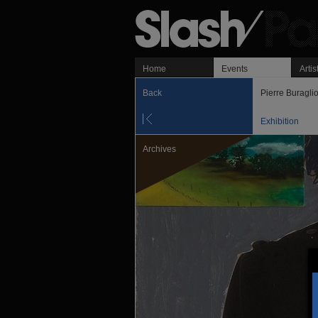
Home
Events
Artis
Back
Pierre Buragl
Exhibition
Archives