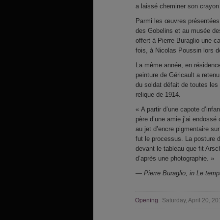
a laissé cheminer son crayon
Parmi les œuvres présentées, 
des Gobelins et au musée des
offert à Pierre Buraglio une c
fois, à Nicolas Poussin lors d
La même année, en résidence
peinture de Géricault a retenu
du soldat défait de toutes les
relique de 1914.
« A partir d’une capote d’infa
père d’une amie j’ai endossé 
au jet d’encre pigmentaire su
fut le processus. La posture
devant le tableau que fit Ars
d’après une photographie. »
— Pierre Buraglio, in Le te
Opening
Saturday, April 20, 