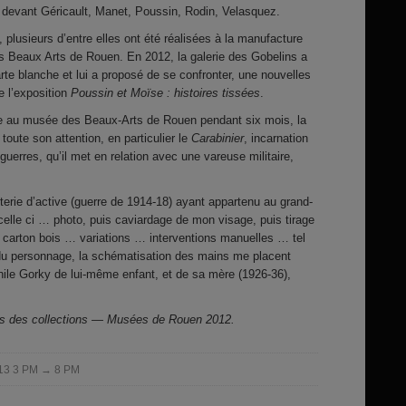
 devant Géricault, Manet, Poussin, Rodin, Velasquez.
plusieurs d’entre elles ont été réalisées à la manufacture
 Beaux Arts de Rouen. En 2012, la galerie des Gobelins a
arte blanche et lui a proposé de se confronter, une nouvelles
e l’exposition
Poussin et Moïse : histoires tissées
.
 au musée des Beaux-Arts de Rouen pendant six mois, la
 toute son attention, en particulier le
Carabinier
, incarnation
 guerres, qu’il met en relation avec une vareuse militaire,
nterie d’active (guerre de 1914-18) ayant appartenu au grand-
celle ci … photo, puis caviardage de mon visage, puis tirage
r carton bois … variations … interventions manuelles … tel
 du personnage, la schématisation des mains me placent
chile Gorky de lui-même enfant, et de sa mère (1926-36),
mps des collections — Musées de Rouen 2012.
2013 3 PM → 8 PM