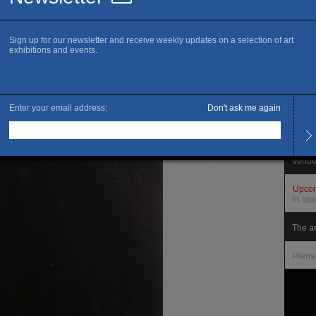
www.c
E
R
Openi
Tuesd
Other
Venue
Upco
In ab
The ar
Pierre