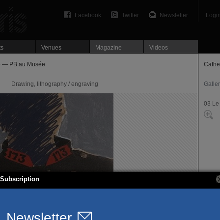
Facebook
Twitter
Newsletter
Logi
ts
Venues
Magazine
Videos
io — PB au Musée
Cathe
Drawing, lithography / engraving
Galle
03 Le
Subscription
230, r
75003
T. 01