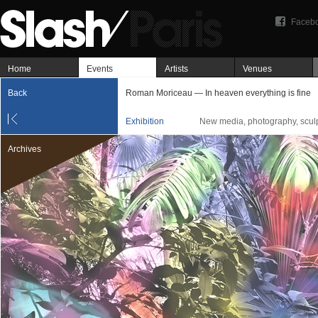
Faceb
Home
Events
Artists
Venues
Back
Roman Moriceau — In heaven everything is fine
Exhibition
New media, photography, sculpt
Archives