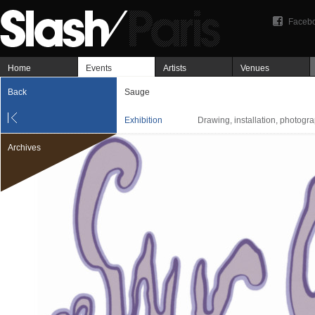
Faceb
Home
Events
Artists
Venues
Back
Sauge
Exhibition
Drawing, installation, photograp
Archives