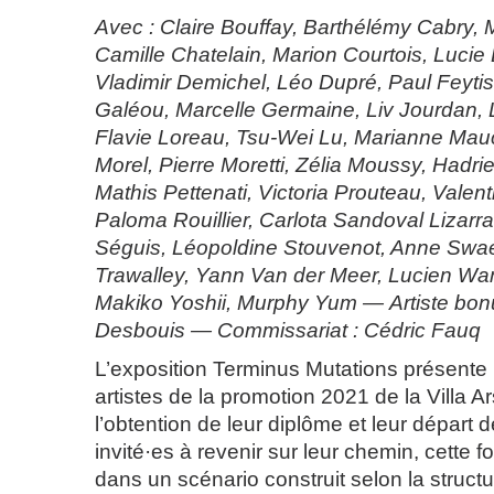
Avec : Claire Bouffay, Barthélémy Cabry, M
Camille Chatelain, Marion Courtois, Lucie
Vladimir Demichel, Léo Dupré, Paul Feyti
Galéou, Marcelle Germaine, Liv Jourdan
Flavie Loreau, Tsu-Wei Lu, Marianne Maucl
Morel, Pierre Moretti, Zélia Moussy, Hadri
Mathis Pettenati, Victoria Prouteau, Vale
Paloma Rouillier, Carlota Sandoval Lizarra
Séguis, Léopoldine Stouvenot, Anne Swae
Trawalley, Yann Van der Meer, Lucien Wa
Makiko Yoshii, Murphy Yum — Artiste bon
Desbouis — Commissariat : Cédric Fauq
L’exposition Terminus Mutations présente
artistes de la promotion 2021 de la Villa 
l’obtention de leur diplôme et leur départ de
invité·es à revenir sur leur chemin, cette 
dans un scénario construit selon la struc