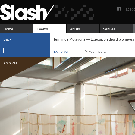
Faceb
Home
Events
Artists
Venues
Back
Terminus Mutations — Exposition des diplômé·es 
Exhibition
Mixed media
Archives