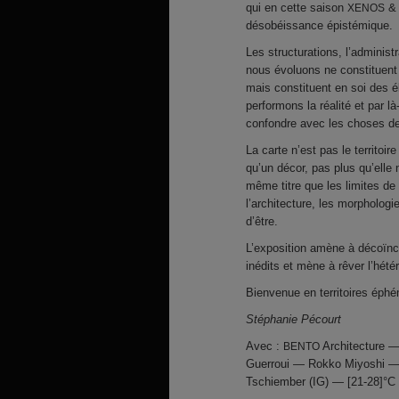
qui en cette saison
XENOS
désobéissance épistémique.
Les structurations, l’adminis
nous évoluons ne constituent
mais constituent en soi des é
performons la réalité et par 
confondre avec les choses de 
La carte n’est pas le territoir
qu’un décor, pas plus qu’elle 
même titre que les limites de
l’architecture, les morpholog
d’être.
L’exposition amène à décoïnc
inédits et mène à rêver l’hété
Bienvenue en territoires éph
Stéphanie Pécourt
Avec :
Architecture —
BENTO
Guerroui — Rokko Miyoshi
Tschiember (IG) — [21-28]°C