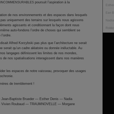
&
poursuit l’aspiration à la
INCOMMENSURABLES
Esthe
Ean B
tration de nos environnements et des espaces dans lesquels
 pas uniquement des terrains sur lesquels nous agissons
Nadia
léments agissants et conditionnant la façon dont nous
Rokko
là-même auto-fondons l’ordre de choses qui semblent se
l’ordre.
e disait Alfred Korzybski pas plus que l’architecture ne serait
ne serait qu’un cadre aléatoire ou donnée inéluctable. Au
 nos langages définissent les limites de nos mondes,
ies de nos spatialisations interagissent dans nos manières
ider les espaces de notre vaisseau, provoquer des usages
rochronie.
émères de tremblement !
 Jean-Baptiste Brueder — Esther Denis — Nadia
 — Vivien Roubaud — TRAUMNOVELLE — Morgane