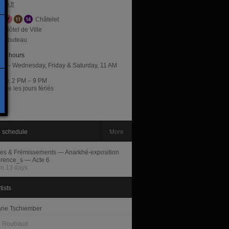
wb.fr
Châtelet
Hôtel de Ville
ambuteau
ng hours
y – Wednesday, Friday & Saturday, 11 AM
M
day, 2 PM – 9 PM
ure les jours fériés
 schedule
More
es & Frémissements — Anarkhé-exposition
férence_s — Acte 6
in 13 days
tists
ne Tschiember
n Roubaud