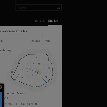
n
Français
English
e Wallonie–Bruxelles
nter
Details
Map
aubourg
29, rue Saint Martin
 Paris
53019696 — F. 01 48 04 90 85