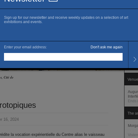
www.c
R
Openi
Monda
– 7 P
Thurs
Fermet
s, Cité de
Venue
Augur
Inter
Ends 
érotopiques
The ar
r 16, 2024
Morga
rédite la vocation expérientielle du Centre alias le vaisseau
Vivie