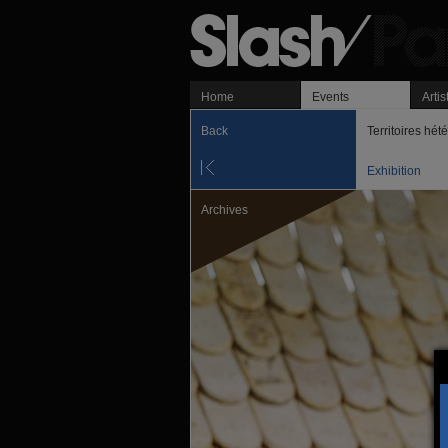
Home
Events
Artis
Back
Territoires hét
Exhibition
Archives