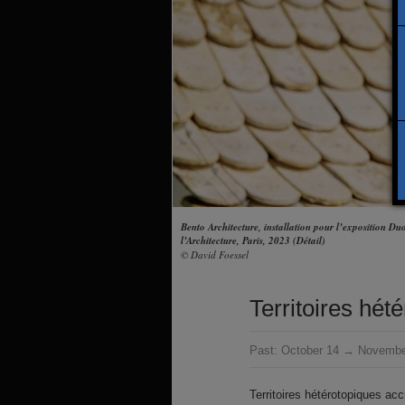
Bento Architecture, installation pour l’exposition Duo
l’Architecture, Paris, 2023 (Détail)
© David Foessel
Territoires hét
Past:
October 14 → Novembe
Territoires hétérotopiques acc