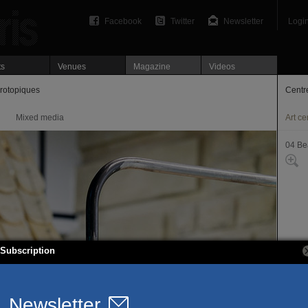
Facebook
Twitter
Newsletter
Logi
ts
Venues
Magazine
Videos
érotopiques
Centr
Mixed media
Art ce
04 Be
Subscription
127-1
75004
T. 01