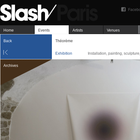
Faceb
Home
Events
Artists
Venues
Back
Théorème
Exhibition
Installation, painting, sculptu
Archives