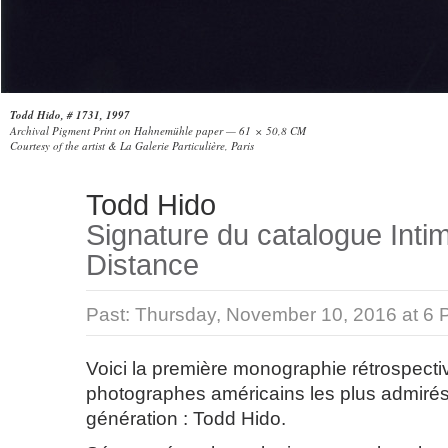
Todd Hido, # 1731, 1997
Archival Pigment Print on Hahnemühle paper — 61 × 50,8 CM
Courtesy of the artist & La Galerie Particulière, Paris
Todd Hido
Signature du catalogue Inti
Distance
Past:
Thursday, November 10, 2016 at 6
Voici la première monographie rétrospecti
photographes américains les plus admirés 
génération : Todd Hido.