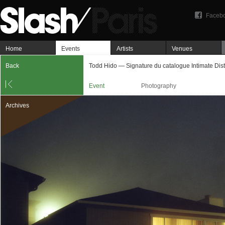
Faceb
Home
Events
Artists
Venues
Back
Todd Hido — Signature du catalogue Intimate Dis
Event
Photography
Archives