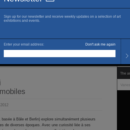
www.c
Sa
Openi
Every
Librai
Admis
Free 
The ar
i
Vanes
mmobiles
 2012
 basée à Bâle et Berlin) explore simultanément plusieurs
ques de diverses époques. Avec une curiosité liée à ses