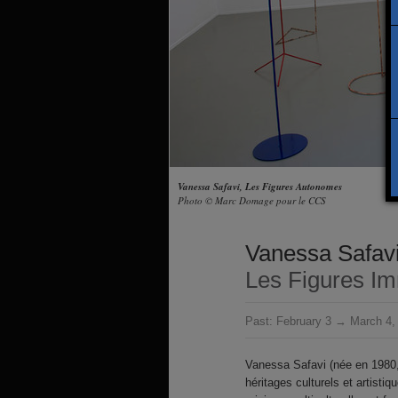
Vanessa Safavi, Les Figures Autonomes
Photo © Marc Domage pour le CCS
Vanessa Safav
Les Figures I
Past:
February 3 → March 4,
Vanessa Safavi (née en 1980,
héritages culturels et artisti