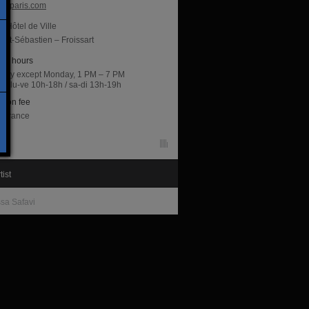
csparis.com
Hôtel de Ville
int-Sébastien – Froissart
ng hours
 day except Monday, 1 PM – 7 PM
rie lu-ve 10h-18h / sa-di 13h-19h
sion fee
entrance
tist
sa Safavi