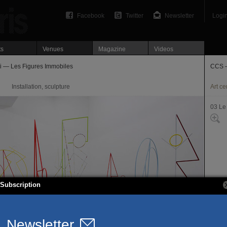
Facebook
Twitter
Newsletter
Logi
ts
Venues
Magazine
Videos
i — Les Figures Immobiles
CCS —
Installation, sculpture
Art ce
03 Le
Subscription
32-38
75003
T. 01