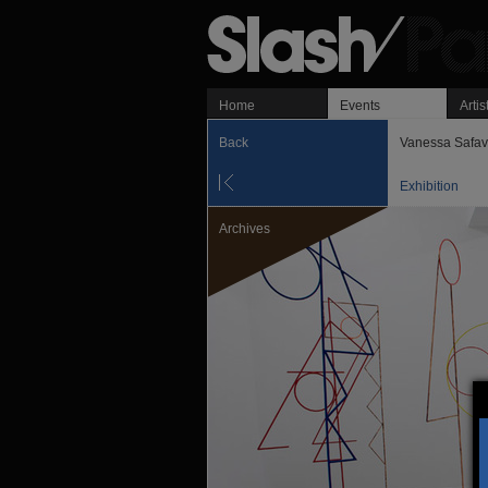
Home
Events
Artis
Back
Vanessa Safav
Exhibition
Archives