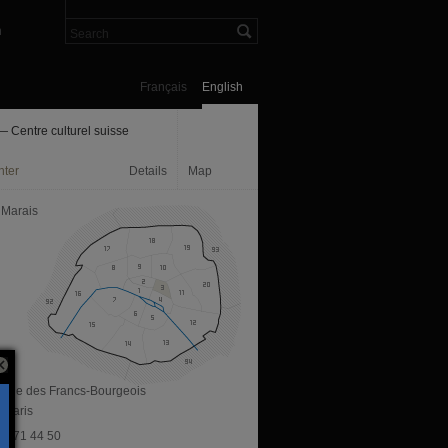
n
Français
English
 Centre culturel suisse
nter
Details
Map
 Marais
, rue des Francs-Bourgeois
 Paris
 42 71 44 50