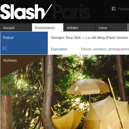
Faceb
Accueil
Événements
Artistes
Lieux
Retour
Georges Tony Stoll — La cité Ming (Flash Gordon 
Exposition
Dessin, peinture, photographi
Archives