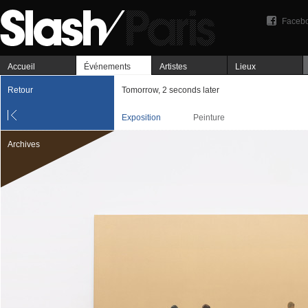
Faceb
Accueil
Événements
Artistes
Lieux
Retour
Tomorrow, 2 seconds later
Exposition
Peinture
Archives