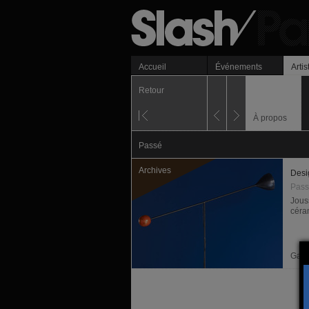
Accueil
Événements
Artis
Retour
À propos
Passé
Archives
Desi
Pass
Jous
céra
Gale