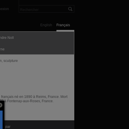
exion
English
Français
ndre Noll
rne
n, sculpture
e français né en 1890 à Reims, France. Mort
70 à Fontenay-aux-Roses, France.
nté par