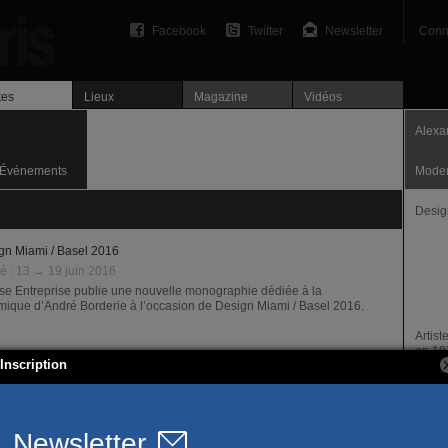
Facebook
Twitter
Newsletter
Conn
tes
Lieux
Magazine
Vidéos
Alexa
Événements
Mode
Desig
gn Miami / Basel 2016
é :
13 → 19 juin 2016
se Entreprise publie une nouvelle monographie dédiée à la
mique d’André Borderie à l’occasion de Design Miami / Basel 2016.
Artist
en 19
Inscription
rie Jousse Entreprise — Mobilier d'architecte Paris
Prése