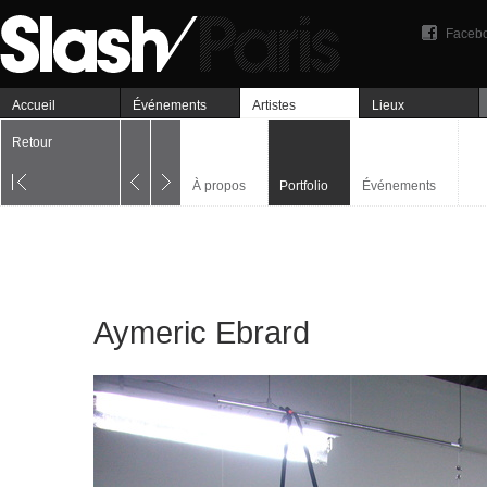
Faceb
Accueil
Événements
Artistes
Lieux
Retour
À propos
Portfolio
Événements
Aymeric Ebrard