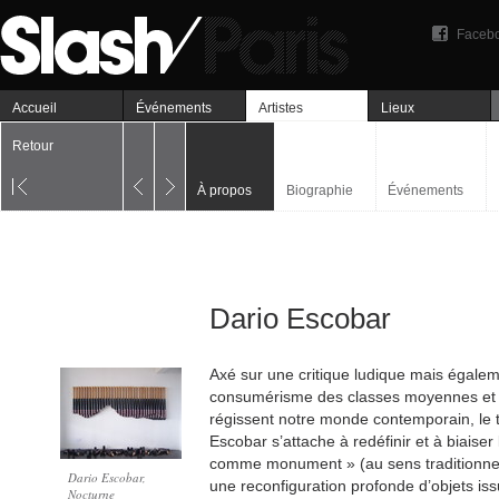
Faceb
Accueil
Événements
Artistes
Lieux
Retour
À propos
Biographie
Événements
Dario Escobar
Axé sur une critique ludique mais égale
consumérisme des classes moyennes et de
régissent notre monde contemporain, le t
Escobar s’attache à redéfinir et à biaiser
comme monument » (au sens traditionnel
Dario Escobar,
une reconfiguration profonde d’objets iss
Nocturne