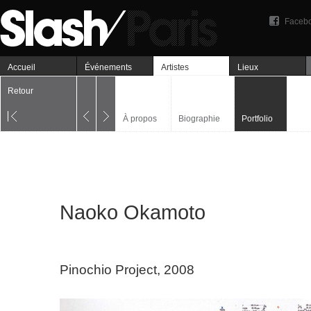
Faceb
Accueil
Événements
Artistes
Lieux
Retour
À propos
Biographie
Portfolio
Naoko Okamoto
Pinochio Project, 2008