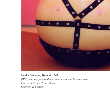
Naoko Okamoto
,
Hit me!
, 2002
PVC, peinture, polyuréthane, ventilateur, vinyle, clous métal,
latex — 150 × 175 × 150 cm
Courtesy de l’artiste