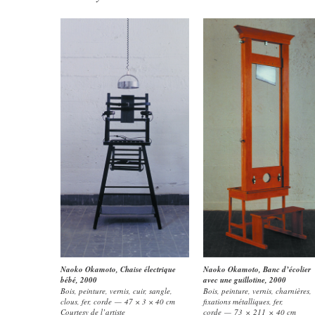
Naoko Okamoto
,
Chaise électrique
Naoko Okamoto
,
Banc d’écolier
bébé
, 2000
avec une guillotine
, 2000
Bois, peinture, vernis, cuir, sangle,
Bois, peinture, vernis, charnières,
clous, fer, corde — 47 × 3 × 40 cm
fixations métalliques, fer,
Courtesy de l’artiste
corde — 73 × 211 × 40 cm