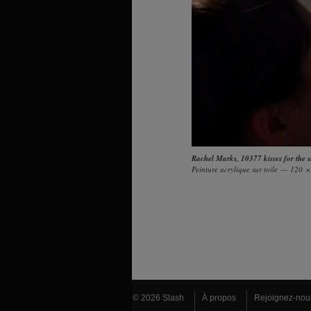
Rachel Marks
,
10377 kisses for the 
Peinture acrylique sur toile — 120 
© 2026 Slash
À propos
Rejoignez-nou