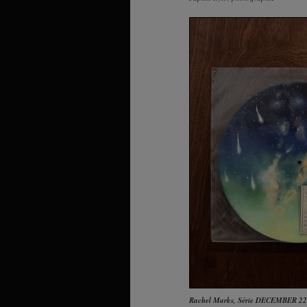
Rachel Marks
,
Série DECEMBER 22