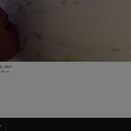
sky
, 2015
× 90 cm
s