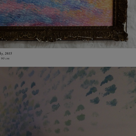
sky
, 2015
× 90 cm