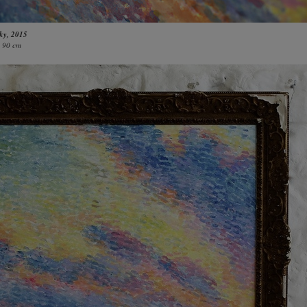
sky
, 2015
× 90 cm