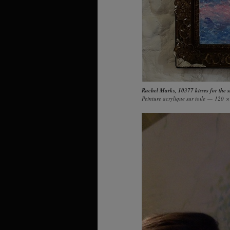
Rachel Marks
,
10377 kisses for the 
Peinture acrylique sur toile — 120 