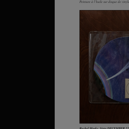
Peinture à l’huile sur disque de vinyl
Rachel Marks
,
Série DECEMBER 22