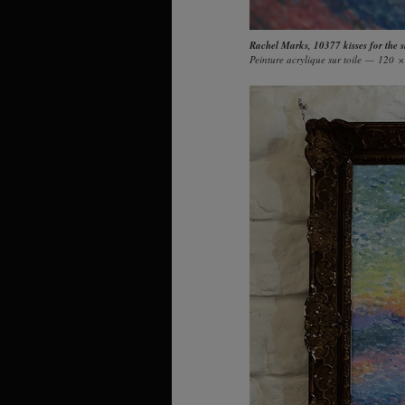
Rachel Marks
,
10377 kisses for the 
Peinture acrylique sur toile — 120 