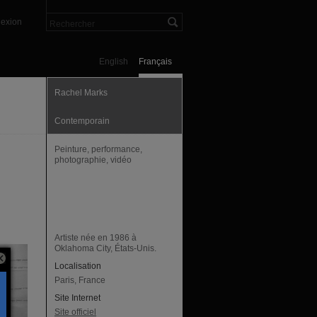
exion
English
Français
Rachel Marks
Contemporain
Peinture, performance,
photographie, vidéo
Artiste née en 1986 à
Oklahoma City, États-Unis.
Localisation
Paris, France
Site Internet
Site officiel