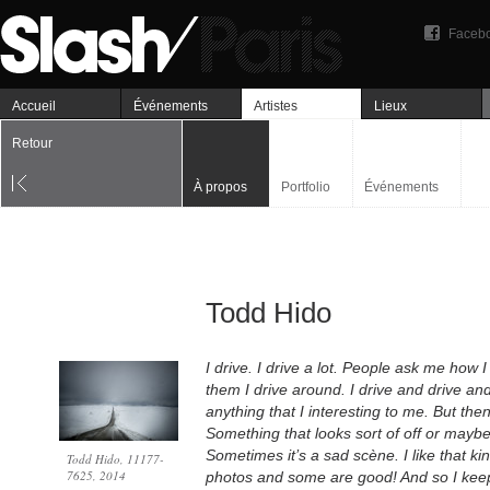
Faceb
Accueil
Événements
Artistes
Lieux
Retour
À propos
Portfolio
Événements
Todd Hido
I drive. I drive a lot. People ask me how I 
them I drive around. I drive and drive and
anything that I interesting to me. But the
Something that looks sort of off or mayb
Sometimes it’s a sad scène. I like that kin
Todd Hido, 11177-
7625, 2014
photos and some are good! And so I keep