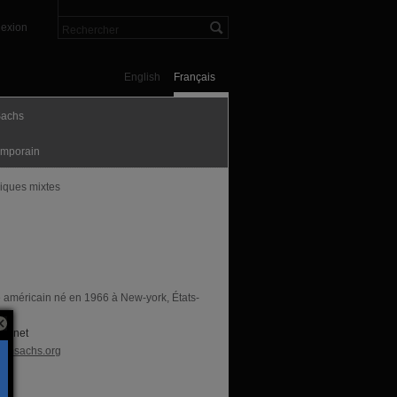
exion
English
Français
Sachs
mporain
iques mixtes
e américain né en 1966 à New-york, États-
nternet
omsachs.org