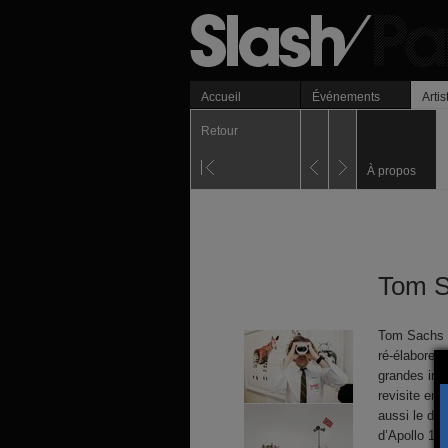
Accueil
Événements
Artis
Retour
À propos
Tom 
Tom Sachs v
ré-élabore 
grandes inve
revisite en 
aussi le dé
d’Apollo 11 