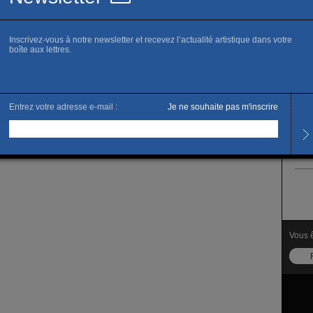
que. Il n’hésite pas d’ailleurs à détourner les grandes
luxe de leurs supports. Les thèmes centraux de sa réflexion
 sur la société et la culture américaines, et c’est non sans
il travaille. Soucieux des détails et de la finition, il exécute
lui-même avec des matériaux pauvres ou plus nobles, ses
ont le plus souvent réalisées en carton plume et certaines
ptures sont tirées en bronze. Tom Sachs est un sculpteur au
ue, son travail se distingue aussi par ses dessins
ui détailllent comme une lentille Carl Zeiss, l’histoire de
tion technique en mettant l’accent sur le sens qu’elle
l’excellence à l’aliénation.
Vous ê