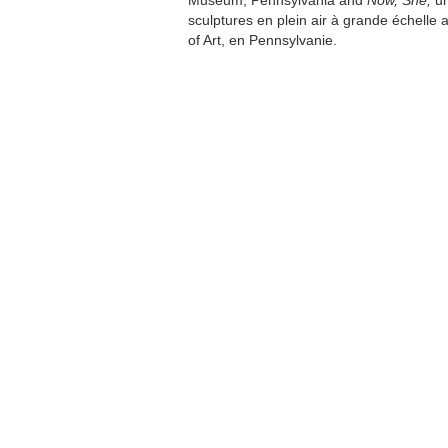
Museum, Pennsylvania and
Now, She,
un
sculptures en plein air à grande échelle
of Art, en Pennsylvanie.