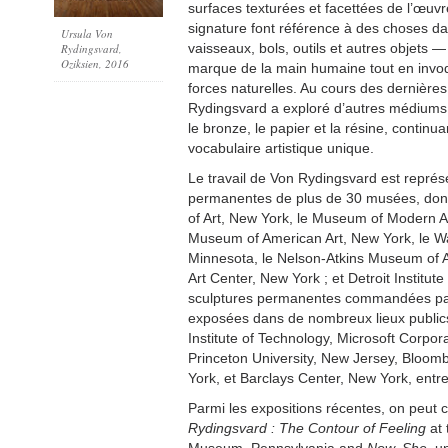
surfaces texturées et facettées de l’œuvr
signature font référence à des choses d
Ursula Von
vaisseaux, bols, outils et autres objets 
Rydingsvard,
Oziksien, 2016
marque de la main humaine tout en invo
forces naturelles. Au cours des dernière
Rydingsvard a exploré d’autres médiums 
le bronze, le papier et la résine, contin
vocabulaire artistique unique.
Le travail de Von Rydingsvard est représe
permanentes de plus de 30 musées, don
of Art, New York, le Museum of Modern A
Museum of American Art, New York, le Wa
Minnesota, le Nelson-Atkins Museum of A
Art Center, New York ; et Detroit Institute
sculptures permanentes commandées pa
exposées dans de nombreux lieux public
Institute of Technology, Microsoft Corpor
Princeton University, New Jersey, Bloom
York, et Barclays Center, New York, entre
Parmi les expositions récentes, on peut c
Rydingsvard : The Contour of Feeling
at 