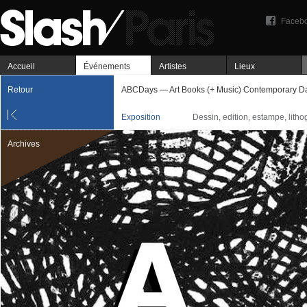
Faceb
Accueil
Événements
Artistes
Lieux
Retour
ABCDays — Art Books (+ Music) Contemporary D
Exposition
Dessin, edition, estampe, lithog
Archives