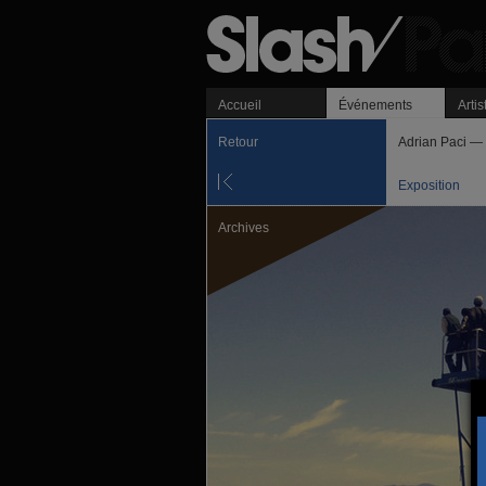
Accueil
Événements
Artis
Retour
Adrian Paci — 
Exposition
Archives