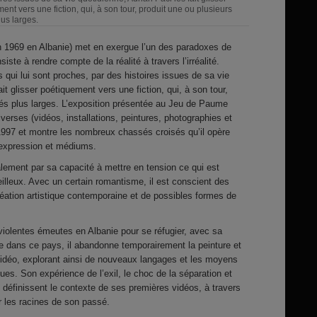
ent vers une fiction, qui, à son tour, produit une ou plusieurs
lus larges.
en 1969 en Albanie) met en exergue l’un des paradoxes de
siste à rendre compte de la réalité à travers l’irréalité.
 qui lui sont proches, par des histoires issues de sa vie
ait glisser poétiquement vers une fiction, qui, à son tour,
ités plus larges. L’exposition présentée au Jeu de Paume
erses (vidéos, installations, peintures, photographies et
1997 et montre les nombreux chassés croisés qu’il opère
’expression et médiums.
alement par sa capacité à mettre en tension ce qui est
eilleux. Avec un certain romantisme, il est conscient des
création artistique contemporaine et de possibles formes de
 violentes émeutes en Albanie pour se réfugier, avec sa
vée dans ce pays, il abandonne temporairement la peinture et
 vidéo, explorant ainsi de nouveaux langages et les moyens
es. Son expérience de l’exil, le choc de la séparation et
u définissent le contexte de ses premières vidéos, à travers
er les racines de son passé.