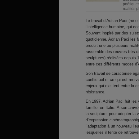
poétiquem
réalités p
Le travail d’Adrian Paci (né 
l’intelligence humaine, qui con
Souvent inspiré par des sujets
quotidienne, Adrian Paci les f
produit une ou plusieurs réal
rassemble des œuvres très div
sculptures) réalisées depuis 
entre ces différents modes d
Son travail se caractérise ég
conflictuel et ce qui est merv
enjeux qui existent entre la 
résistance.
En 1997, Adrian Paci fuit les
famille, en Italie. À son arri
la sculpture, pour adopter la
d’expression cinématographiqu
l’adaptation à un nouveau lie
lesquelles il tente de retrouv