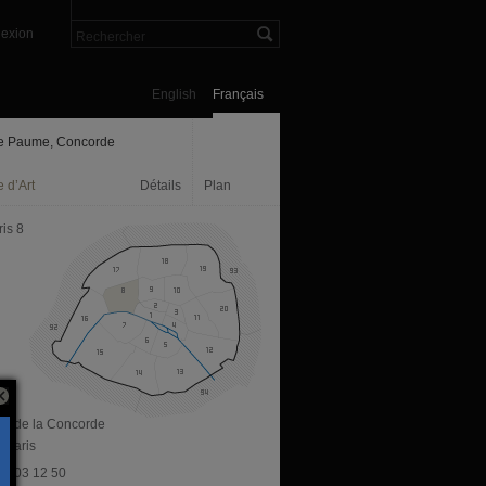
exion
English
Français
e Paume, Concorde
 d’Art
Détails
Plan
is 8
ace de la Concorde
 Paris
 47 03 12 50