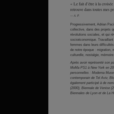
« Le fait d’être à la croisé
retrouve dans toutes mes p
A. P.
Progressivement, Adrian Paci 
collective, dans des projets 
révolutions sociales, et qui r
socioéconomique. Travaillant
femmes dans leurs difficultés,
de notre époque : migration, m
culturelle, nostalgie, mémoir
Après avoir représenté son p
MoMa PS1 à New York en 2005,
personnelles : Moderna Musee
contemporain de Tel Aviv, B
également participé à de nomb
(2000), Biennale de Venise (
Biennales de Lyon et de La H