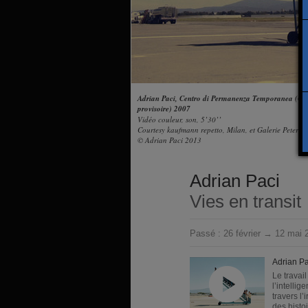
Adrian Paci, Centro di Permanenza Temporanea (Cen
provisoire) 2007
Vidéo couleur, son, 5’30’’
Courtesy kaufmann repetto, Milan, et Galerie Peter K
© Adrian Paci 2013
Adrian Paci
Vies en transit
Passé :
26 février → 12 mai 
Adrian Pa
Le travai
l’intelli
travers l’
des histoi