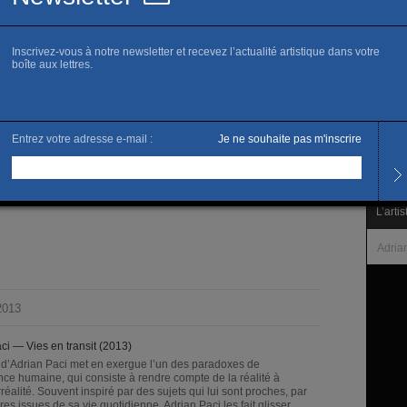
www.
Horai
Tous l
Noctu
Tarifs
tre de détention
Plein 
ilchmann, Zurich.
L’artis
Adria
2013
ci — Vies en transit (2013)
l d’Adrian Paci met en exergue l’un des paradoxes de
gence humaine, qui consiste à rendre compte de la réalité à
irréalité. Souvent inspiré par des sujets qui lui sont proches, par
res issues de sa vie quotidienne, Adrian Paci les fait glisser