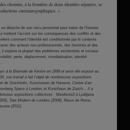
e des chemins, à la frontière de deux identités séparées, se
roductions cinématographiques. »
se détache de son vécu personnel pour traiter de l’histoire
qui mettent l’accent sur les conséquences des conflits et des
évèlent comment l’identité est conditionnée par le contexte
 avec des acteurs non professionnels, des hommes et des
 il explore la plupart des problèmes existentiels et sociaux
obilité, perte, déplacement, mondialisation, identité
e…
ays à la Biennale de Venise en 1999 et avoir été exposé au
 son travail a fait l’objet de nombreuses expositions
t de Stockholm, Kunstverein de Hanovre, Centre d’art
loomberg Space à Londres et Kunsthaus de Zurich… Il a
reuses expositions collectives : Manifesta3 à Ljubljana
2005), Tate Modern de Londres (2008), Maxxi de Rome,
avane (2011).