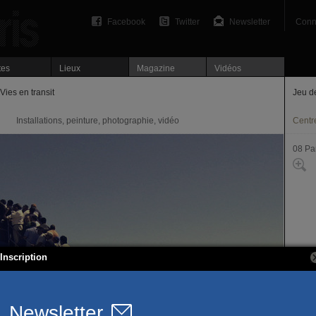
Facebook
Twitter
Newsletter
Conn
tes
Lieux
Magazine
Vidéos
Vies en transit
Jeu d
Installations, peinture, photographie, vidéo
Centre
08 Par
Inscription
1, pl
75008
T. 01