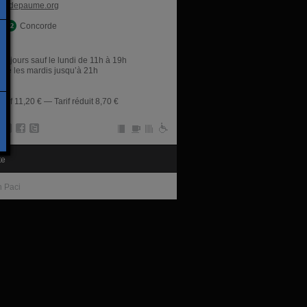
jeudepaume.org
Concorde
res
es jours sauf le lundi de 11h à 19h
rne les mardis jusqu’à 21h
tarif 11,20 € — Tarif réduit 8,70 €
te
n Paci