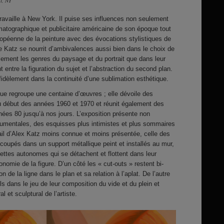
i, NY
travaille à New York. Il puise ses influences non seulement
matographique et publicitaire américaine de son époque tout
ropéenne de la peinture avec des évocations stylistiques de
de Katz se nourrit d’ambivalences aussi bien dans le choix de
llement les genres du paysage et du portrait que dans leur
t entre la figuration du sujet et l’abstraction du second plan.
fidèlement dans la continuité d’une sublimation esthétique.
ue regroupe une centaine d’œuvres ; elle dévoile des
du début des années 1960 et 1970 et réunit également des
ées 80 jusqu’à nos jours. L’exposition présente non
mentales, des esquisses plus intimistes et plus sommaires
ail d’Alex Katz moins connue et moins présentée, celle des
écoupés dans un support métallique peint et installés au mur,
uettes autonomes qui se détachent et flottent dans leur
nomie de la figure. D’un côté les « cut-outs » restent bi-
n de la ligne dans le plan et sa relation à l’aplat. De l’autre
ls dans le jeu de leur composition du vide et du plein et
ral et sculptural de l’artiste.