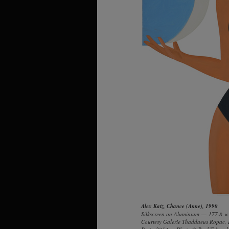
Alex Katz,
Chance (Anne)
, 1990
Silkscreen on Aluminium — 177.8 
Courtesy Galerie Thaddaeus Ropac, 