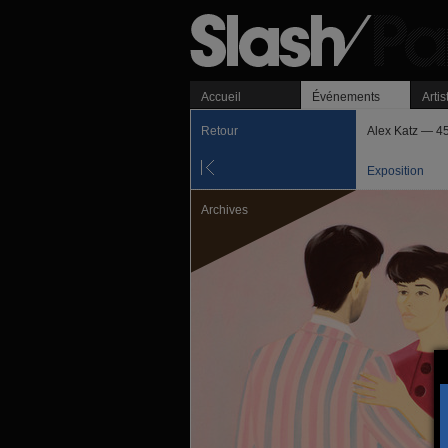
Accueil
Événements
Artis
Retour
Alex Katz — 45
Exposition
Archives