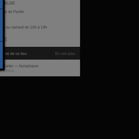
opac.net
glise de Pantin
res
rdi au samedi de 10h à 19h
amme de ce lieu
En voir plus
m Kiefer — Nymphäum
e 3 mois