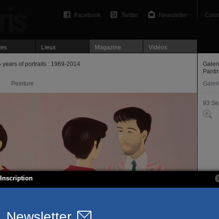
Facebook
Twitter
Newsletter
Conn
tes
Lieux
Magazine
Vidéos
 years of portraits : 1969-2014
Galer
Panti
Peinture
Galer
93 Se
Inscription
69, a
93500
T. 01