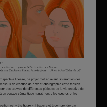
991
.1 × 154.3 cm — gauche (1991) : 154.3 × 149.2 cm
 Galerie Thaddaeus Ropac, Paris/Salzburg — Photo © Paul Takeuchi, NY
ospective linéaire, ce projet met en avant l’interaction des
rocessus de création de Katz et chorégraphie cette tension
poser des œuvres de différentes périodes de la vie créative de
e à un espace sémantique narratif entre les œuvres et les
osition est « the figure » à traduire et à comprendre par