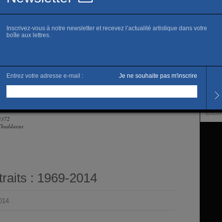
www.r
É
Horai
Du ma
Progr
Ansel
Encor
4372
 Thaddaeus
traits : 1969-2014
2014