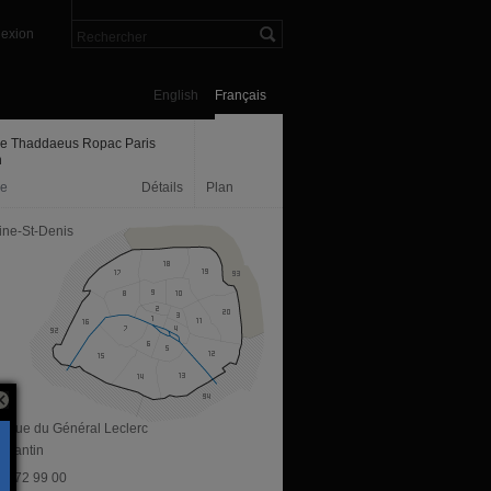
exion
English
Français
ie Thaddaeus Ropac Paris
n
ie
Détails
Plan
ine-St-Denis
venue du Général Leclerc
 Pantin
 42 72 99 00