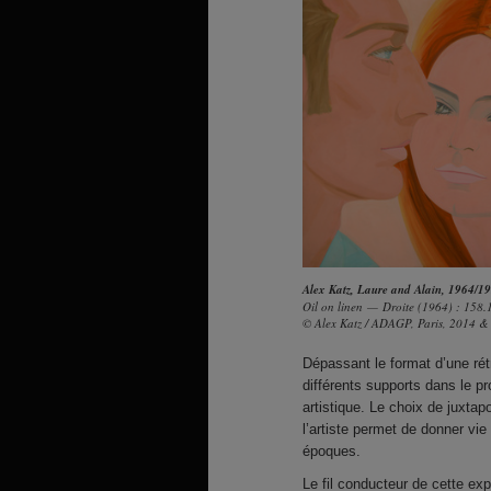
Alex Katz,
Laure and Alain, 1964/1
Oil on linen — Droite (1964) : 158
© Alex Katz / ADAGP, Paris, 2014 &
Dépassant le format d’une rétr
différents supports dans le p
artistique. Le choix de juxta
l’artiste permet de donner vi
époques.
Le fil conducteur de cette exp