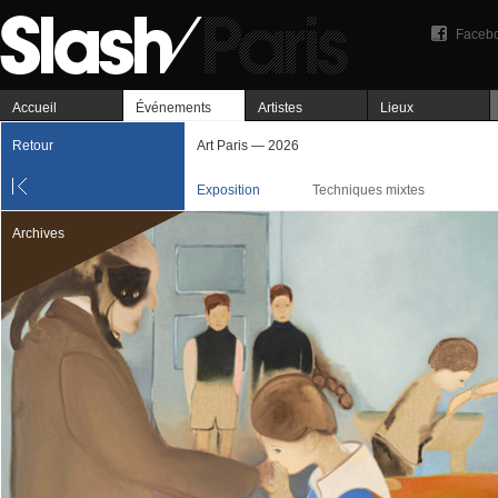
Faceb
Accueil
Événements
Artistes
Lieux
Retour
Art Paris — 2026
Exposition
Techniques mixtes
Archives